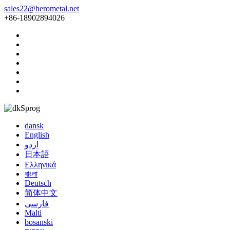
sales22@herometal.net
+86-18902894026
Sprog
dansk
English
اردو
日本語
Ελληνικά
বাংলা
Deutsch
简体中文
فارسی
Malti
bosanski