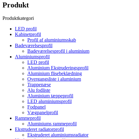
Produkt
Produktkategori
LED profil
Kabinetprofil
Profil af aluminiumsskab
Badeværelsesprofil
Badeværelsesprofil i aluminium
Aluminiumsprofil
LED profil
Aluminium Ekstruderingsprofil
Aluminium flisebeklædning
Overgangsliste i aluminium
Trappenæse
Alu fodliste
Aluminium tæppeprofil
LED aluminiumsprofil
Fodpanel
Vægpanelprofil
Rammeprofil
Aluminiums rammeprofil
Ekstruderet radiatorprofil
Ekstruderet aluminiumsradiator