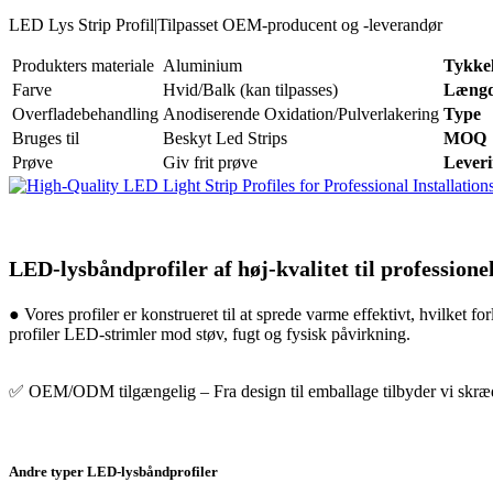
LED Lys Strip Profil|Tilpasset OEM-producent og -leverandør
Produkters materiale
Aluminium
Tykkel
Farve
Hvid/Balk (kan tilpasses)
Læng
Overfladebehandling
Anodiserende Oxidation/Pulverlakering
Type
Bruges til
Beskyt Led Strips
MOQ
Prøve
Giv frit prøve
Leveri
LED-lysbåndprofiler af høj-kvalitet til professionel
● Vores profiler er konstrueret til at sprede varme effektivt, hvilket
profiler LED-strimler mod støv, fugt og fysisk påvirkning.
✅ OEM/ODM tilgængelig – Fra design til emballage tilbyder vi skrædd
Andre typer LED-lysbåndprofiler