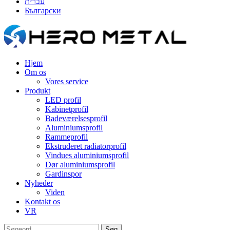
עברית
Български
Hjem
Om os
Vores service
Produkt
LED profil
Kabinetprofil
Badeværelsesprofil
Aluminiumsprofil
Rammeprofil
Ekstruderet radiatorprofil
Vindues aluminiumsprofil
Dør aluminiumsprofil
Gardinspor
Nyheder
Viden
Kontakt os
VR