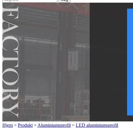
Hjem
>
Produkt
>
Aluminiumsprofil
>
LED aluminiumsprofil