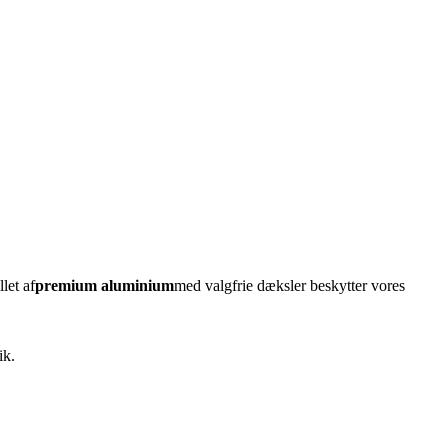
let af
premium aluminium
med valgfrie dæksler beskytter vores
ik.