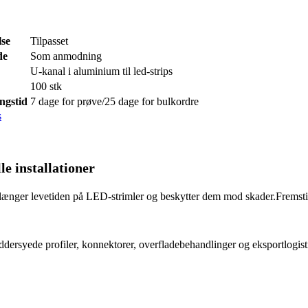
se
Tilpasset
de
Som anmodning
U-kanal i aluminium til led-strips
100 stk
ngstid
7 dage for prøve/25 dage for bulkordre
le installationer
 forlænger levetiden på LED-strimler og beskytter dem mod skader.
Fremstil
ersyede profiler, konnektorer, overfladebehandlinger og eksportlogist