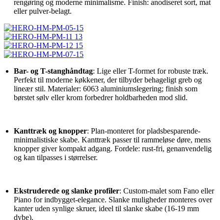
rengøring og moderne minimalisme. Finish: anodiseret sort, mat
eller pulver-belagt.
Bar- og T-stanghåndtag
: Lige eller T-formet for robuste træk.
Perfekt til moderne køkkener, der tilbyder behageligt greb og
lineær stil. Materialer: 6063 aluminiumslegering; finish som
børstet sølv eller krom forbedrer holdbarheden mod slid.
Kanttræk og knopper
: Plan-monteret for pladsbesparende-
minimalistiske skabe. Kanttræk passer til rammeløse døre, mens
knopper giver kompakt adgang. Fordele: rust-fri, genanvendelig
og kan tilpasses i størrelser.
Ekstruderede og slanke profiler
: Custom-malet som Fano eller
Piano for indbygget-elegance. Slanke muligheder monteres over
kanter uden synlige skruer, ideel til slanke skabe (16-19 mm
dybe).