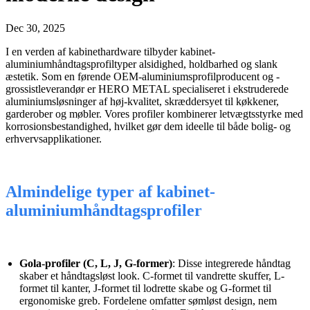
Dec 30, 2025
I en verden af ​​kabinethardware tilbyder kabinet-
aluminiumhåndtagsprofiltyper alsidighed, holdbarhed og slank
æstetik. Som en førende OEM-aluminiumsprofilproducent og -
grossistleverandør er HERO METAL specialiseret i ekstruderede
aluminiumsløsninger af høj-kvalitet, skræddersyet til køkkener,
garderober og møbler. Vores profiler kombinerer letvægtsstyrke med
korrosionsbestandighed, hvilket gør dem ideelle til både bolig- og
erhvervsapplikationer.
Almindelige typer af kabinet-
aluminiumhåndtagsprofiler
Gola-profiler (C, L, J, G-former)
: Disse integrerede håndtag
skaber et håndtagsløst look. C-formet til vandrette skuffer, L-
formet til kanter, J-formet til lodrette skabe og G-formet til
ergonomiske greb. Fordelene omfatter sømløst design, nem