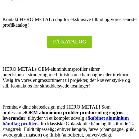
Kontakt HERO METAL i dag for eksklusive tilbud og vores seneste
profilkatalog!
FÅ KATALOG
HERO METALs OEM-aluminiumsprofiler sikrer
præcisionsekstrudering med finish som champagne eller trækorn.
Vælg fra vores engrossortiment til projekter, der kræver styrke og
stil. Kontakt os for skræddersyede løsninger!
Fremhæv dine skabsdesign med HERO METAL! Som
professionel
OEM aluminium profiler producent og engros
leverandør
, tilbyder vi et komplet udvalg af
kabinet aluminium
håndtag profiler
– fra klassiske Gola-skjulte håndtag til stilfulde T-
stangtræk. Fuldt tilpasselig: enhver længde, farve (champagne, guld,
woodgrain, matsort) og finish (anodiseret, pulver-belagt,