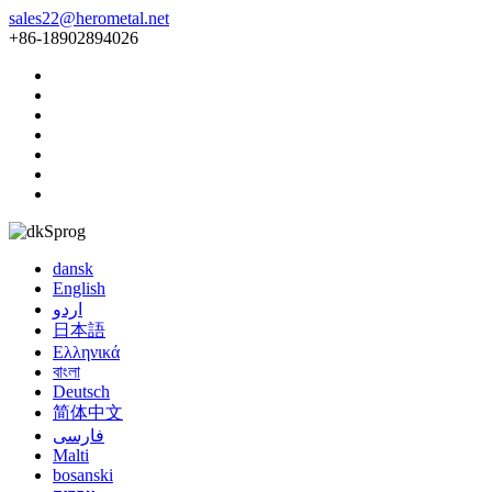
sales22@herometal.net
+86-18902894026
Sprog
dansk
English
اردو
日本語
Ελληνικά
বাংলা
Deutsch
简体中文
فارسی
Malti
bosanski