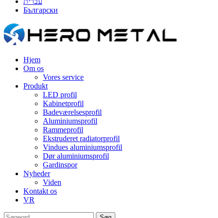
עברית
Български
Hjem
Om os
Vores service
Produkt
LED profil
Kabinetprofil
Badeværelsesprofil
Aluminiumsprofil
Rammeprofil
Ekstruderet radiatorprofil
Vindues aluminiumsprofil
Dør aluminiumsprofil
Gardinspor
Nyheder
Viden
Kontakt os
VR